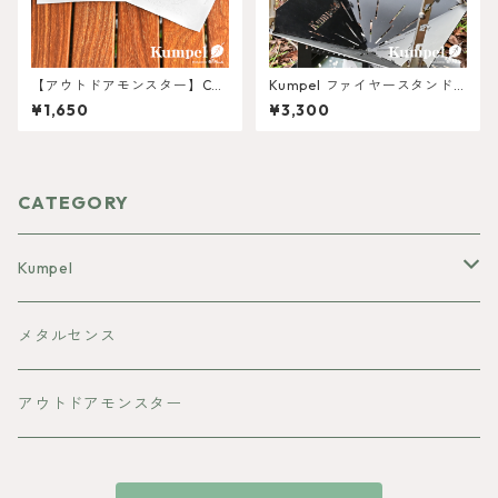
【アウトドアモンスター】CA
Kumpel ファイヤースタンド
R-BOY 転写ステッカー
縞板プレート S
¥1,650
¥3,300
CATEGORY
Kumpel
焚き火台
メタルセンス
ランタンシェード
アウトドアモンスター
マルチウォーマー