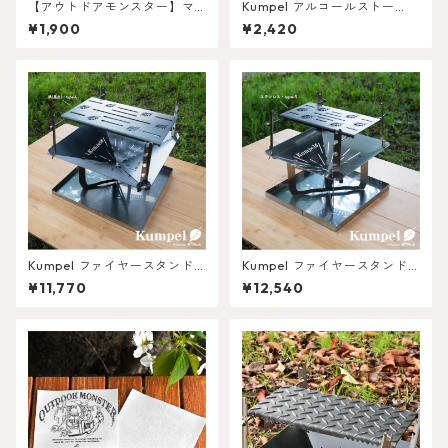
【アウトドアモンスター】マ
Kumpel アルコールストー
グネットSmall
ブ・固形燃料コンロ ごとくさ
¥1,900
¥2,420
ん
Kumpel ファイヤースタンド
Kumpel ファイヤースタンド
鉄(黒皮) type-L
ステンレス type-S
¥11,770
¥12,540