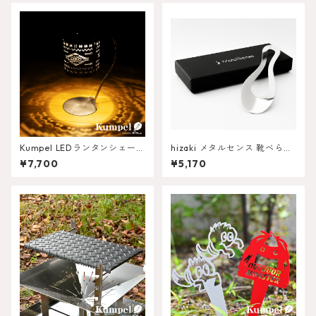
Kumpel LEDランタンシェード
hizaki メタルセンス 靴べら
ネイティブ柄 スタンドset
「葉っぱA」
¥7,700
¥5,170