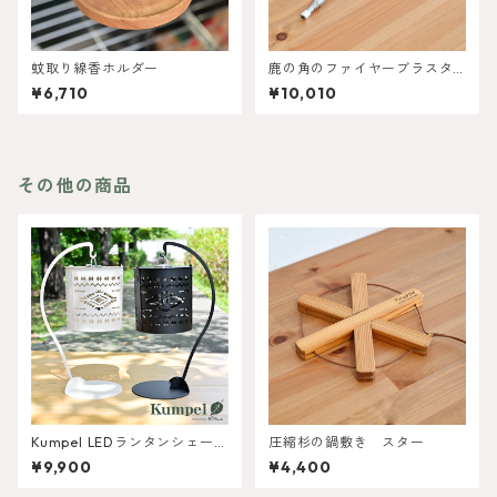
蚊取り線香ホルダー
鹿の角のファイヤーブラスタ
ーSサイズ 伸縮式
¥6,710
¥10,010
その他の商品
Kumpel LEDランタンシェード
圧縮杉の鍋敷き スター
スタンドセット Colors：ネイ
¥9,900
¥4,400
ティブ