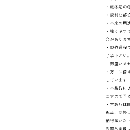
・厳冬期の
・鋭利な部
・本来の用
・強くぶつ
合がありま
・製作過程
了承下さ
御座いませ
・万一に備
しています
・本製品に
ますので予
・本製品は
返品、交換
納得頂いた
※商品画像