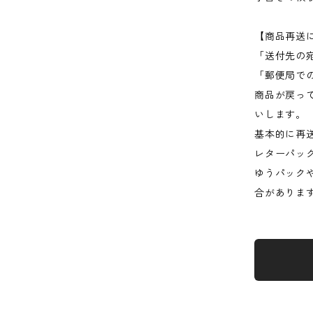
【商品再送
「送付先の
「郵便局で
商品が戻っ
いします。
基本的に再
レターパッ
ゆうパック
合がありま