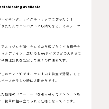
nal shipping available
やハイキング、サイクルトリップにぴったり！
折りたたんでコンパクトに収納できる、ミニテーブ
、アルマジロが背中を丸めたり広げたりする様子を
ニマルデザイン。広げるとA4サイズほどの大きさに
プや調理器具を安定して置くのに便利です。
登山のテント泊では、テント内や前室で活躍。ちょ
スペースが欲しい時に大助かりです。
れた極細のドローコードを引っ張ってテンションを
で、簡単に組み立てられる仕様となっています。