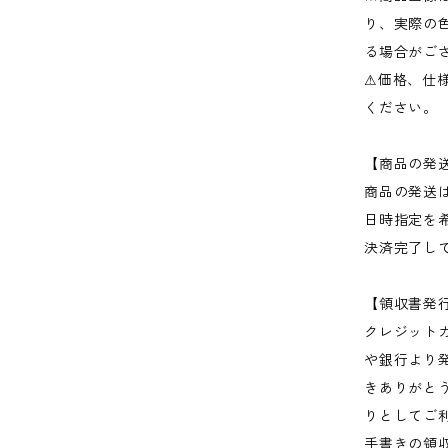
り、実際
る場合がご
⚠︎価格、
ください。
【商品の発
商品の発送
日時指定を
決済完了し
【領収書発
クレジット
や銀行より
きありがと
りとしてご
手書きの領