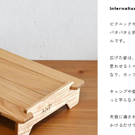
Internatio
ピクニック
パタパタと
ルです。
広げた姿は
思わせるミ
なり、カッ
キャンプや
っと平らな
天板に通さ
かけるだけ