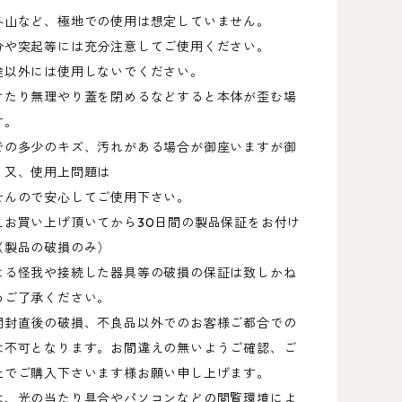
冬山など、極地での使用は想定していません。
分や突起等には充分注意してご使用ください。
途以外には使用しないでください。
けたり無理やり蓋を閉めるなどすると本体が歪む場
す。
での多少のキズ、汚れがある場合が御座いますが御
い。又、使用上問題は
んので安心してご使用下さい。
えお買い上げ頂いてから30日間の製品保証をお付け
（製品の破損のみ）
よる怪我や接続した器具等の破損の保証は致しかね
めご了承ください。
開封直後の破損、不良品以外でのお客様ご都合での
は不可となります。お間違えの無いようご確認、ご
上でご購入下さいます様お願い申し上げます。
は、光の当たり具合やパソコンなどの閲覧環境によ