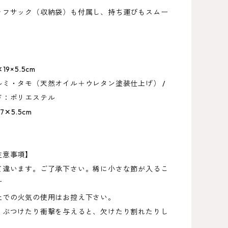
ッフサック（収納袋）も付属し、持ち運びもスムー
9×5.5cm
ルミ・タモ（天然オイル＋ウレタン塗装仕上げ） /
ド：ポリエステル
7✕5.5cm
注意事項】
て違います。ご了承下さい。稀に小さな節が入るこ
す
上での火気の使用はお控え下さい。
りぶつけたり衝撃を与えると、欠けたり割れたりし