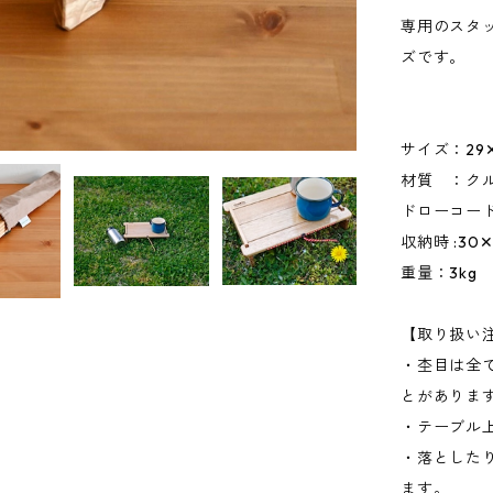
専用のスタ
ズです。
サイズ：29✕1
材質 ：ク
ドローコー
収納時 :30✕
重量：3kg
【取り扱い
・杢目は全
とがありま
・テーブル
・落とした
ます。