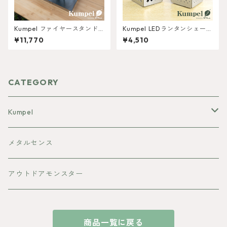
Kumpel ファイヤースタンド
Kumpel LEDランタンシェード
鉄(黒皮) type-L
Ⅼight ロングサイズ
¥11,770
¥4,510
CATEGORY
Kumpel
焚き火台
メタルセンス
ランタンシェード
アウトドアモンスター
マルチウォーマー
商品一覧に戻る