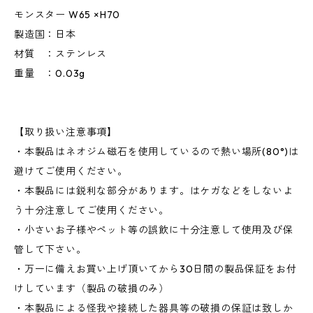
モンスター W65 ×H70
製造国：日本
材質 ：ステンレス
重量 ：0.03g
【取り扱い注意事項】
・本製品はネオジム磁石を使用しているので熱い場所(80°)は
避けてご使用ください。
・本製品には鋭利な部分があります。はケガなどをしないよ
う十分注意してご使用ください。
・小さいお子様やペット等の誤飲に十分注意して使用及び保
管して下さい。
・万一に備えお買い上げ頂いてから30日間の製品保証をお付
けしています（製品の破損のみ）
・本製品による怪我や接続した器具等の破損の保証は致しか