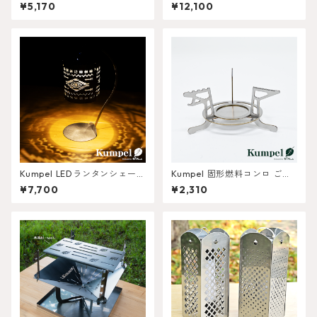
「葉っぱB」
¥5,170
¥12,100
Kumpel LEDランタンシェード
Kumpel 固形燃料コンロ ごと
ネイティブ柄 スタンドset
くん
¥7,700
¥2,310