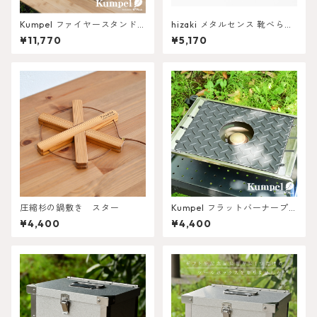
Kumpel ファイヤースタンド
hizaki メタルセンス 靴べら
鉄(黒皮) type-L
「葉っぱA」
¥11,770
¥5,170
圧縮杉の鍋敷き スター
Kumpel フラットバーナープ
レート
¥4,400
¥4,400