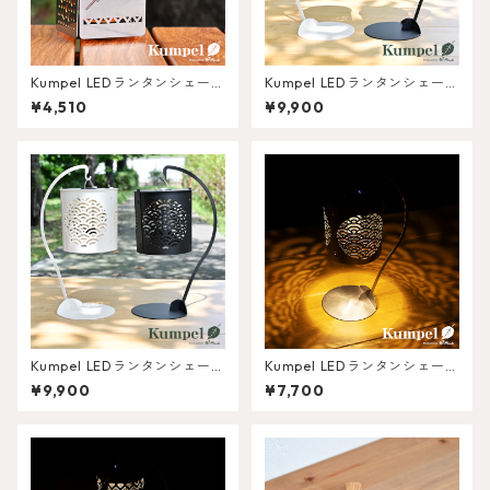
Kumpel LEDランタンシェード
Kumpel LEDランタンシェード
Ⅼight [ナスカ］
スタンドセット Colors：ネイ
¥4,510
¥9,900
ティブ
Kumpel LEDランタンシェード
Kumpel LEDランタンシェード
スタンドセット Colors：青海
青海波柄 スタンドset
¥9,900
¥7,700
波