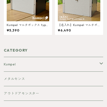
Kumpel マルチボックス type
【名入れ】Kumpel マルチボ
-M
ックス type-M
¥5,390
¥6,490
CATEGORY
Kumpel
焚き火台
メタルセンス
ランタンシェード
アウトドアモンスター