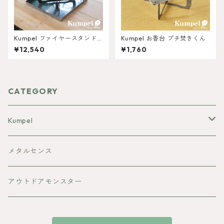
Kumpel ファイヤースタンド
Kumpel お香台 プチ焚きくん
ステンレス type-S
¥12,540
¥1,760
CATEGORY
Kumpel
焚き火台
メタルセンス
ランタンシェード
アウトドアモンスター
マルチウォーマー