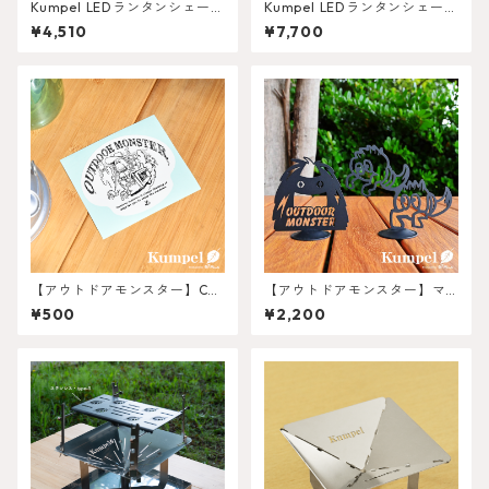
Kumpel LEDランタンシェード
Kumpel LEDランタンシェード
Ⅼight
青海波柄 スタンドset
¥4,510
¥7,700
【アウトドアモンスター】CA
【アウトドアモンスター】マ
R-BOY ステッカー
グネットBig
¥500
¥2,200