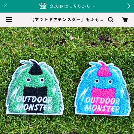
公式HPはこちらから→
【アウトドアモンスター】もふもふ
ワッペン | Hi-Monde（ハイモン
ド）