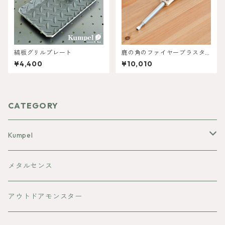
縞板グリルプレート
鹿の角のファイヤーブラスタ
ーSサイズ 伸縮式
¥4,400
¥10,010
CATEGORY
Kumpel
焚き火台
メタルセンス
ランタンシェード
アウトドアモンスター