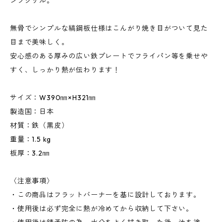
ンプグリル。
無骨でシンプルな縞鋼板仕様はこんがり焼き目がついて見た
目まで美味しく。
安心感のある厚みの広い鉄プレートでフライパン等を乗せや
すく、しっかり熱が伝わります！
サイズ：W390㎜×H321㎜
製造国：日本
材質：鉄（黒皮）
重量：1.5 kg
板厚：3.2㎜
〈注意事項〉
・この商品はフラットバーナーを基に設計しております。
・使用後は必ず完全に熱が冷めてから収納して下さい。