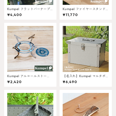
Kumpel フラットバーナープ
Kumpel ファイヤースタンド
レート ネイティブ
鉄(黒皮) type-L
¥4,400
¥11,770
Kumpel アルコールストー
【名入れ】Kumpel マルチボ
ブ・固形燃料コンロ ごとくさ
ックス type-M
¥2,420
¥6,490
ん