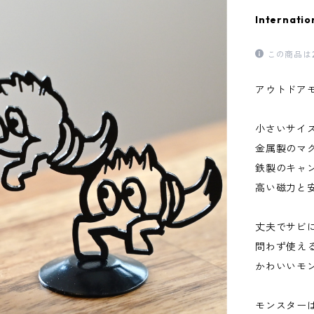
Internatio
この商品は
アウトドアモ
小さいサイ
金属製のマ
鉄製のキャ
高い磁力と
丈夫でサビ
問わず使え
かわいいモ
モンスターは