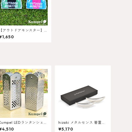
【アウトドアモンスター】
もふもふワッペン
¥1,650
Kumpel LEDランタンシェー
hizaki メタルセンス 箸置き
ド Ⅼight ロングサイズ
「三日月」 2個セット
¥4,510
¥5,170