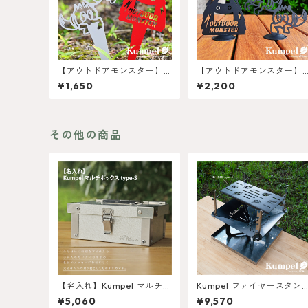
【アウトドアモンスター】
【アウトドアモンスター】
ガーデンピック
マグネットBig
¥1,650
¥2,200
その他の商品
【名入れ】Kumpel マルチボ
Kumpel ファイヤースタン
ックス type-S
鉄(黒皮) type-S
¥5,060
¥9,570