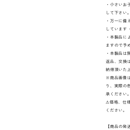
・小さいお
して下さい
・万一に備
しています
・本製品に
ますので予
・本製品は
返品、交換
納得頂いた
※商品画像
り、実際の
承ください
⚠︎価格、
ください。
【商品の発