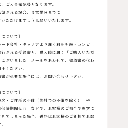
は、ご入金確認後となります。
希望される場合、３営業日までに
ていただけますようお願いいたします。
行について】
カード会社・キャリアより届く利用明細・コンビニ
発行される受領書と、購入時に届く「ご購入いただ
うございました」メールをあわせて、領収書の代わ
利用ください。
収書が必要な場合には、お問い合わせ下さい。
送について】
宛名・ご住所の不備（弊社での不備を除く）」や
の保管期間切れ」などで、お客様のご都合で当方に
てきてしまった場合、送料はお客様のご負担でお願
す。