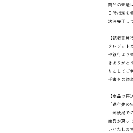
商品の発送
日時指定を
決済完了し
【領収書発
クレジット
や銀行より
きありがと
りとしてご
手書きの領
【商品の再
「送付先の
「郵便局で
商品が戻っ
いいたしま