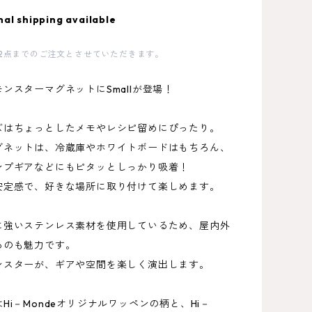
nal shipping available
2点までのご注文とさせていただきます。
ンスターマグネットにSmallが登場！
ズはちょっとしたメモやレシピ留めにぴったり。
グネットは、冷蔵庫やホワイトボードはもちろん、
ンプギアなどにもピタッとしっかり吸着！
安定感で、好きな場所に取り付けて楽しめます。
に強いステンレス素材を使用しているため、屋内外
るのも魅力です。
ンスターが、ギアや空間を楽しく演出します。
Hi－Mondeオリジナルワッペンの柄と、Hi－