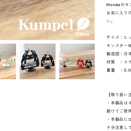
Mondeの
お気に入り
い。
サイズ：ヒッ
モンスターW
製造国：日
材質 ：ス
重量 ：0.0
【取り扱い
・本製品はネ
避けてご使
・本製品に
十分注意し