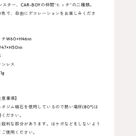
モンスター、CAR-BOYの仲間”ヒッチ”の二種類。
の色で、自由にデコレーションをお楽しみくださ
チW60×H46㎜
47×H50㎜
本
テンレス
1g
注意事項】
オジム磁石を使用しているので熱い場所(80°)は
用ください。
は鋭利な部分があります。はケガなどをしないよう
てご使用ください。