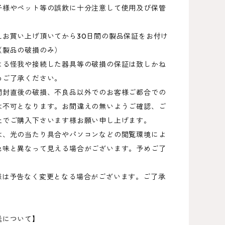
子様やペット等の誤飲に十分注意して使用及び保管
。
えお買い上げ頂いてから30日間の製品保証をお付け
（製品の破損のみ）
よる怪我や接続した器具等の破損の保証は致しかね
めご了承ください。
開封直後の破損、不良品以外でのお客様ご都合での
は不可となります。お間違えの無いようご確認、ご
上でご購入下さいます様お願い申し上げます。
は、光の当たり具合やパソコンなどの閲覧環境によ
色味と異なって見える場合がございます。予めご了
。
仕様は予告なく変更となる場合がございます。ご了承
送について】